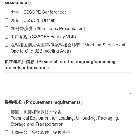
sessions of）
大会（CSSOPE Conference）
晚宴（CSSOPE Dinner）
20分钟演讲（20 minutes Presentation）
工厂参观（CSSOPE Factory Visit）
在对接区接见供应商-供采对接会环节（Meet the Suppliers at
One to One B2B meeting Area）
拟在建项目信息（Please fill out the ongoing/upcoming
projects information）
采购需求（Procurement requirements）
装卸、包装和储运技术设备
Technical Equipment for Loading, Unloading, Packaging,
Storage and Transportation
电商平台、采购软件、销售系统