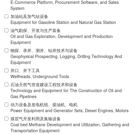
E-Commerce Platform, Procurement Software, and Sales
System
加油站及加气站设备
Equipment for Gasoline Station and Natural Gas Station
油气勘探、开发与生产装备
Oil and Gas Exploration, Development and Production
Equipment
物探、录井、测井、钻井技术与设备
Geophysical Prospecting, Logging, Drilling Technology And
Equipment
井口、井下工具
Wellheads, Underground Tools
石油天然气管道建设工程技术和设备
Technology and Equipment for The Construction of Oil and
Gas Pipelines
动力设备及发电机组、柴油机、电机
Power Equipment and Generator Sets, Diesel Engines, Motors
煤层气开发利用及集输设备
Coal bed Methane Development and Utilization, Gathering and
Transportation Equipment