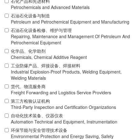
石化产品和先进材料
Petrochemicals and Advanced Materials
石油石化设备与制造
Petroleum and Petrochemical Equipment and Manufacturing
石油石化设备检修、维护与管理
Repairing, Maintenance and Management Of Petroleum And
Petrochemical Equipment
化学品、化学助剂
Chemicals, Chemical Additive Reagent
工业防爆产品、焊接设备、焊接材料
Industrial Explosion-Proof Products, Welding Equipment,
Welding Materials
货代、物流服务商
Freight Forwarding and Logistics Service Providers
第三方检验认证机构
Third-Party Inspection and Certification Organizations
自动化技术装备、仪器仪表
Automation Technical and Equipment, Instrumentation
环保节能与安全管理技术设备
Environmental Protection and Energy Saving, Safety