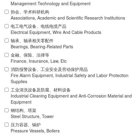
Management Technology and Equipment
协会、学术科研机构
Associations, Academic and Scientific Research Institutions
电工电气设备、电线电缆产品
Electrical Equipment, Wire And Cable Products
轴承、轴承相关零配件
Bearings, Bearing-Related Parts
金融、保险、法律等
Finance, Insurance, Law, Etc
消防报警设备、工业安全及劳动保护用品
Fire Alarm Equipment, Industrial Safety and Labor Protection
Supplies
工业清洗设备及防腐、材料设备
Industrial Cleaning Equipment and Anti-Corrosion Material and
Equipment
钢结构、塔架
Steel Structure, Tower
压力容器、锅炉
Pressure Vessels, Boilers